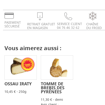
PAIEMENT
SERVICE CLIENT
RETRAIT GRATUIT
CHAÎNE
SÉCURISÉ
04 76 46 32 62
EN MAGASIN
DU FROID
Vous aimerez aussi :
OSSAU IRATY
TOMME DE
-
+
-
+
BREBIS DES
PYRÉNÉES
10,45 € - 250g
11,30 € - demi
Avis client :