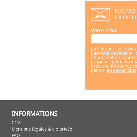
RECEVEZ
EN EXCLU
Votre email
En cliquant sur le bou
j'accepte de recevoir 
d'information concern
proposés par la From
avec une fréquence m
par an.
en savoir plus
INFORMATIONS
CGV
Mentions légales & vie privée
FAQ