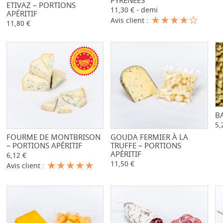
PYRÉNÉES
ETIVAZ – PORTIONS
-
+
11,30 € - demi
APÉRITIF
Avis client :
11,80 €
B
5,
FOURME DE MONTBRISON
-
+
GOUDA FERMIER À LA
-
+
– PORTIONS APÉRITIF
TRUFFE – PORTIONS
APÉRITIF
6,12 €
11,50 €
Avis client :