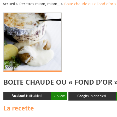
Accueil
Recettes miam, miam…
Boite chaude ou « Fond d’or »
Zoom +
BOITE CHAUDE OU « FOND D’OR 
Facebook
is disabled.
✓ Allow
Google+
is disabled.
La recette