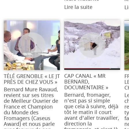
Lire la suite
Li
CAP CANAL « MR
TÉLÉ GRENOBLE « LE JT
F
BERNARD,
PRÈS DE CHEZ VOUS »
L
DOCUMENTAIRE »
C
Bernard Mure Ravaud,
Bernard, fromager,
revient sur ses titres
L
n'est pas si simple
de Meilleur Ouvrier de
c
que cela à suivre, déjà
France et Champion
r
tôt le matin il court
du Monde des
ty
avant d'aller travailler,
Fromagers (Caseus
f
direction la
Award) et nous parle
n