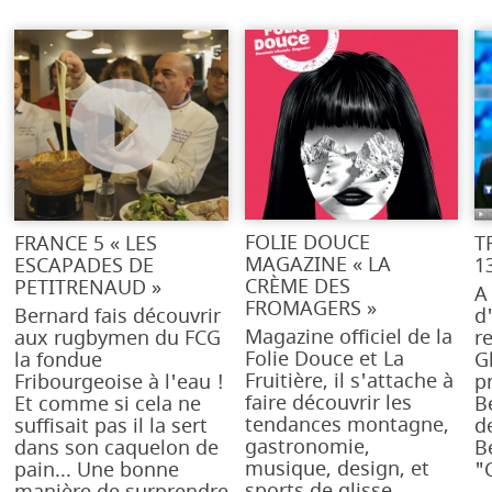
FOLIE DOUCE
FRANCE 5 « LES
T
MAGAZINE « LA
ESCAPADES DE
1
CRÈME DES
PETITRENAUD »
A
FROMAGERS »
Bernard fais découvrir
d
Magazine officiel de la
aux rugbymen du FCG
r
Folie Douce et La
la fondue
Gl
Fruitière, il s'attache à
Fribourgeoise à l'eau !
p
faire découvrir les
Et comme si cela ne
B
tendances montagne,
suffisait pas il la sert
d
gastronomie,
dans son caquelon de
B
musique, design, et
pain... Une bonne
"
sports de glisse.
manière de surprendre