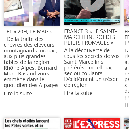
FRANCE 3 « LE SAINT-
TF1 « 20H, LE MAG »
F
MARCELLIN, ROI DES
F
De la traite des
PETITS FROMAGES »
E
chèvres des éleveurs
A la découverte de
montagnards locaux ,
L
tous les secrets de vos
aux plus grandes
ri
Saint-Marcellins
tables de la région
a
préférés : moelleux,
Rhône-Alpes. Bernard
a
sec ou coulants...
Mure-Ravaud vous
r
Décidément un trésor
emmène dans le
p
de région !
quotidien des Alpages
s
d
Lire la suite
Lire la suite
p
Li