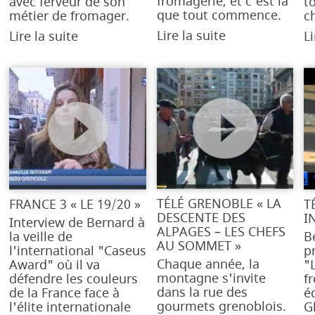
fromagerie, et c'est là
avec ferveur de son
t
que tout commence.
métier de fromager.
c
Lire la suite
Lire la suite
Li
TÉLÉ GRENOBLE « LA
FRANCE 3 « LE 19/20 »
T
DESCENTE DES
I
Interview de Bernard à
ALPAGES – LES CHEFS
la veille de
B
AU SOMMET »
l'international "Caseus
p
Chaque année, la
Award" où il va
"
montagne s'invite
défendre les couleurs
f
dans la rue des
de la France face à
é
gourmets grenoblois.
l'élite internationale
G