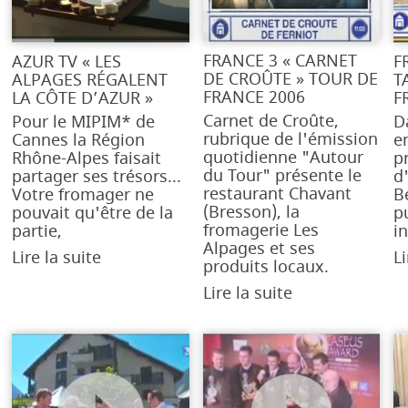
FRANCE 3 « CARNET
AZUR TV « LES
F
DE CROÛTE » TOUR DE
ALPAGES RÉGALENT
T
FRANCE 2006
LA CÔTE D’AZUR »
F
Carnet de Croûte,
Pour le MIPIM* de
D
rubrique de l'émission
Cannes la Région
e
quotidienne "Autour
Rhône-Alpes faisait
p
du Tour" présente le
partager ses trésors...
d'
restaurant Chavant
Votre fromager ne
B
(Bresson), la
pouvait qu'être de la
p
fromagerie Les
partie,
i
Alpages et ses
Lire la suite
Li
produits locaux.
Lire la suite