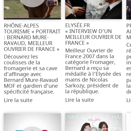
ELYSÉE.FR
RHÔNE-ALPES
P
« INTERVIEW D’UN
TOURISME « PORTRAIT
A
MEILLEUR OUVRIER DE
: BERNARD MURE-
M
FRANCE »
RAVAUD, MEILLEUR
C
OUVRIER DE FRANCE »
Meilleur Ouvrier de
r
France 2007 dans la
Découvrez les
p
catégorie Fromager,
coulisses de la
i
Bernard a reçu sa
fromagerie et sa cave
e
médaille à l'Elysée des
d'affinage avec
r
mains de Nicolas
Bernard Mure-Ravaud
pa
Sarkozy, président de
MOF et gardien d'une
la
la république.
spécificité française.
d
Lire la suite
Lire la suite
Li