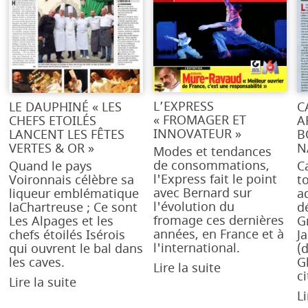
L’EXPRESS
LE DAUPHINÉ « LES
C
« FROMAGER ET
CHEFS ETOILÉS
A
INNOVATEUR »
LANCENT LES FÊTES
B
VERTES & OR »
N
Modes et tendances
de consommations,
Quand le pays
Ca
l'Express fait le point
Voironnais célèbre sa
t
avec Bernard sur
liqueur emblématique
a
l'évolution du
laChartreuse‬ ; Ce sont
d
fromage ces dernières
Les Alpages et les
G
années, en France et à
chefs étoilés Isérois
J
l'international.
qui ouvrent le bal dans
(
les caves.
G
Lire la suite
ci
Lire la suite
Li