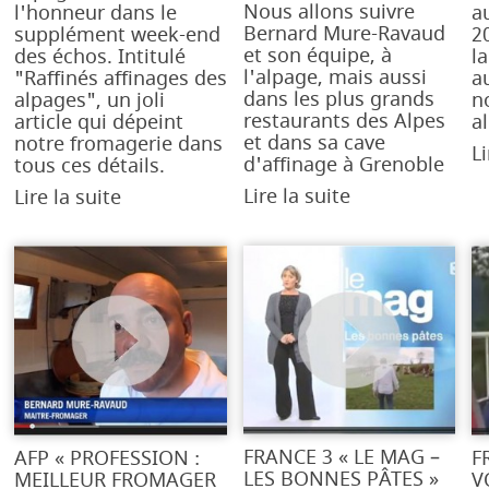
Nous allons suivre
l'honneur dans le
a
Bernard Mure-Ravaud
supplément week-end
2
et son équipe, à
des échos. Intitulé
l
l'alpage, mais aussi
"Raffinés affinages des
a
dans les plus grands
alpages", un joli
n
restaurants des Alpes
article qui dépeint
a
et dans sa cave
notre fromagerie dans
Li
d'affinage à Grenoble
tous ces détails.
Lire la suite
Lire la suite
FRANCE 3 « LE MAG –
AFP « PROFESSION :
F
LES BONNES PÂTES »
MEILLEUR FROMAGER
V