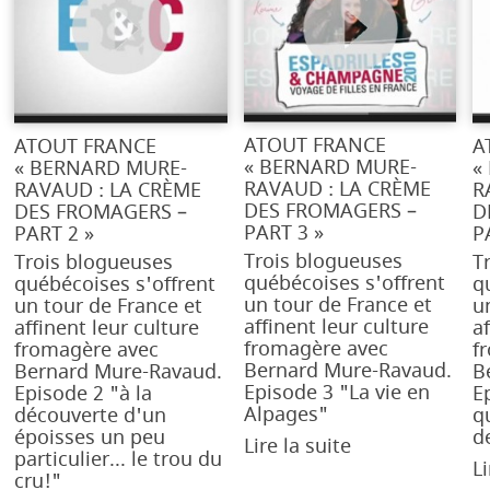
ATOUT FRANCE
ATOUT FRANCE
A
« BERNARD MURE-
« BERNARD MURE-
«
RAVAUD : LA CRÈME
RAVAUD : LA CRÈME
R
DES FROMAGERS –
DES FROMAGERS –
D
PART 3 »
PART 2 »
P
Trois blogueuses
Trois blogueuses
T
québécoises s'offrent
québécoises s'offrent
q
un tour de France et
un tour de France et
u
affinent leur culture
affinent leur culture
af
fromagère avec
fromagère avec
f
Bernard Mure-Ravaud.
Bernard Mure-Ravaud.
B
Episode 3 "La vie en
Episode 2 "à la
E
Alpages"
découverte d'un
q
époisses un peu
d
Lire la suite
particulier... le trou du
Li
cru!"