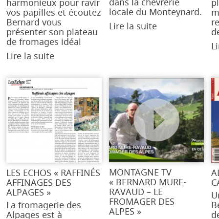
dans la chevrerie
harmonieux pour ravir
pl
locale du Monteynard.
vos papilles et écoutez
m
Bernard vous
r
Lire la suite
présenter son plateau
d
de fromages idéal
Li
Lire la suite
MONTAGNE TV
LES ECHOS « RAFFINÉS
A
« BERNARD MURE-
AFFINAGES DES
C
RAVAUD – LE
ALPAGES »
U
FROMAGER DES
La fromagerie des
B
ALPES »
Alpages est à
d