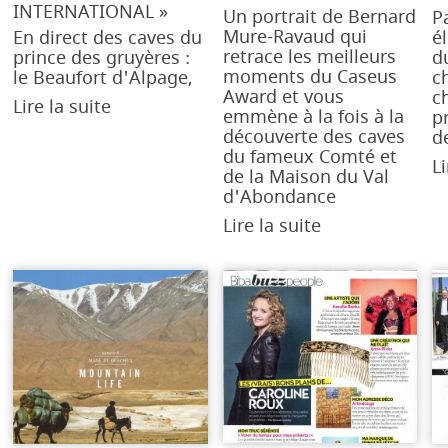
INTERNATIONAL »
Un portrait de Bernard
P
Mure-Ravaud qui
En direct des caves du
é
retrace les meilleurs
prince des gruyères :
d
moments du Caseus
le Beaufort d'Alpage,
c
Award et vous
c
Lire la suite
emmène à la fois à la
p
découverte des caves
d
du fameux Comté et
Li
de la Maison du Val
d'Abondance
Lire la suite