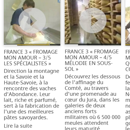
FRANCE 3 « FROMAGE
FRANCE 3 « FROMAGE
F
MON AMOUR – 4/5
MON AMOUR – 3/5
M
MÉLODIE EN SOUS-
LES SPÉCIALISTES »
Q
SOL »
C
Direction la montagne
Découvrez les dessous
et la Savoie et la
D
de l'affinage du
Haute-Savoie, à la
fe
Comté, au travers
rencontre des vaches
la
d'une promenade au
d'Abondance. Leur
N
cœur du Jura, dans les
lait, riche et parfumé,
m
galeries de deux
sert à la fabrication de
n
anciens forts
l'une des meilleures
a
militaires où 6 500 000
pâtes savoyardes.
p
meules attendent
g
Lire la suite
leurs maturité
l