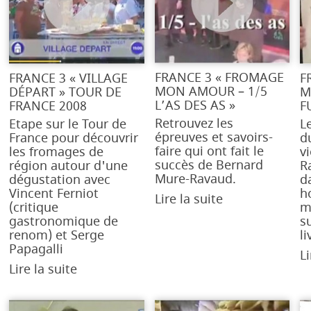
FRANCE 3 « FROMAGE
FRANCE 3 « VILLAGE
F
MON AMOUR – 1/5
DÉPART » TOUR DE
M
L’AS DES AS »
FRANCE 2008
F
Retrouvez les
Etape sur le Tour de
L
épreuves et savoirs-
France pour découvrir
d
faire qui ont fait le
les fromages de
v
succès de Bernard
région autour d'une
R
Mure-Ravaud.
dégustation avec
d
Vincent Ferniot
h
Lire la suite
(critique
m
gastronomique de
su
renom) et Serge
li
Papagalli
Li
Lire la suite