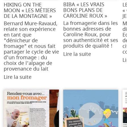
BIBA « LES VRAIS
HIKING ON THE
L
BONS PLANS DE
MOON « LES MÉTIERS
«
CAROLINE ROUX »
DE LA MONTAGNE »
J
La fromagerie dans les
Bernard Mure-Ravaud,
M
bonnes adresses de
relate son expérience
d
Caroline Roux, pour
en tant que
E
son authenticité et ses
"dénicheur de
d
produits de qualité !
fromage" et nous fait
c
partager le cycle de vie
c
Lire la suite
d'un fromage : du
Li
choix de l'alpage de
provenance du lait
Lire la suite