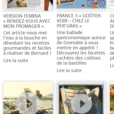
FRANCE 3 « GOÛTER-
VERSION FEMINA
C
VOIR – CHEZ LE
« RENDEZ-VOUS AVEC
A
PER’GRAS »
MON FROMAGER »
D
Une ballade
Cet article nous met
U
gastronomique autour
l'eau à la bouche en
q
de Grenoble à vous
dévoilant les recettes
f
mettre en appétit !
gourmandes et faciles
b
Découvrez les facettes
à réaliser de Bernard !
d
cachées des collines
p
Lire la suite
de la bastilles
Li
Lire la suite