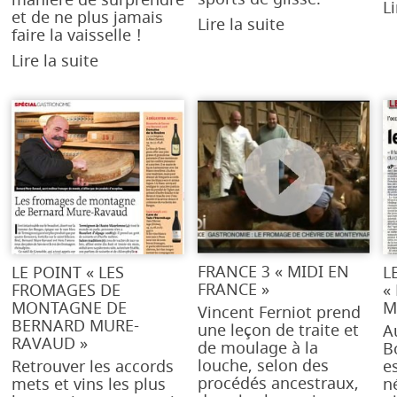
Li
et de ne plus jamais
Lire la suite
faire la vaisselle !
Lire la suite
FRANCE 3 « MIDI EN
LE POINT « LES
L
FRANCE »
FROMAGES DE
«
MONTAGNE DE
M
Vincent Ferniot prend
BERNARD MURE-
une leçon de traite et
A
RAVAUD »
de moulage à la
B
louche, selon des
Retrouver les accords
e
procédés ancestraux,
mets et vins les plus
n