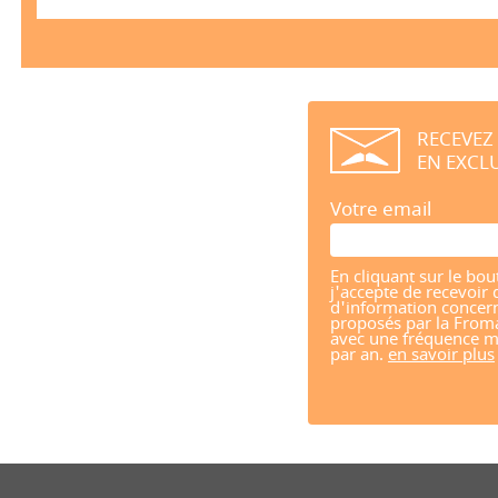
RECEVEZ
EN EXCLU
Votre email
En cliquant sur le bou
j'accepte de recevoir 
d'information concern
proposés par la From
avec une fréquence m
par an.
en savoir plus