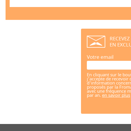
RECEVEZ
EN EXCLU
Votre email
En cliquant sur le bou
j'accepte de recevoir 
d'information concern
proposés par la From
avec une fréquence m
par an.
en savoir plus