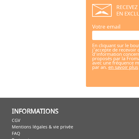
RECEVEZ
EN EXCLU
Votre email
En cliquant sur le bou
j'accepte de recevoir 
d'information concern
proposés par la From
avec une fréquence m
par an.
en savoir plus
INFORMATIONS
CGV
Mentions légales & vie privée
FAQ