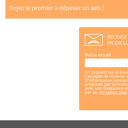
Soyez le premier à déposer un avis !
RECEVEZ
EN EXCLU
Votre email
En cliquant sur le bou
j'accepte de recevoir 
d'information concern
proposés par la From
avec une fréquence m
par an.
en savoir plus