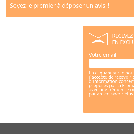
Soyez le premier à déposer un avis !
RECEVEZ
EN EXCLU
Votre email
En cliquant sur le bou
j'accepte de recevoir 
d'information concern
proposés par la From
avec une fréquence m
par an.
en savoir plus