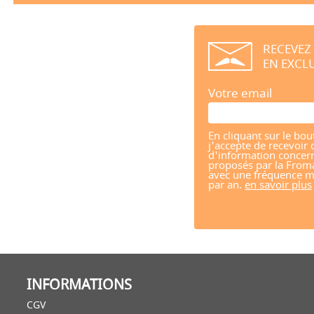
RECEVEZ
EN EXCLU
Votre email
En cliquant sur le bou
j'accepte de recevoir 
d'information concern
proposés par la From
avec une fréquence m
par an.
en savoir plus
INFORMATIONS
CGV