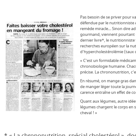
Pas besoin de se priver pour va
défendue par le nutritionniste 
remède miracle… Sinon dire ad
gourmand, viennent pourtant d’
dernier livre*, le nutritionnist
recherches européen sur la nutr
d’hypercholestérolémie (taux d
« C’est un formidable médicamen
chronobiologie humaine. Chacu
précise. La chrononutrition, c
En résumé, on mange gras dans l
de manger léger toute la journé
carence entraîne un effet de c
Quant aux légumes, autre idée r
légumes chargent le corps en s
cheval ! »
* « La chrononutrition, spécial cholestérol », do