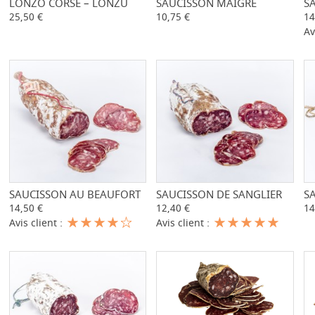
LONZO CORSE – LONZU
-
+
SAUCISSON MAIGRE
-
+
S
25,50 €
10,75 €
14
Av
SAUCISSON AU BEAUFORT
-
+
SAUCISSON DE SANGLIER
-
+
S
14,50 €
12,40 €
14
Avis client :
Avis client :