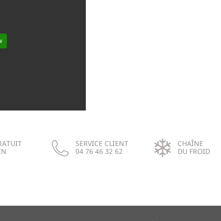
w
RATUIT
SERVICE CLIENT
CHAÎNE
IN
04 76 46 32 62
DU FROID