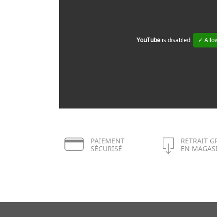
YouTube
is disabled.
✓ Allo
PAIEMENT
RETRAIT G
SÉCURISÉ
EN MAGAS