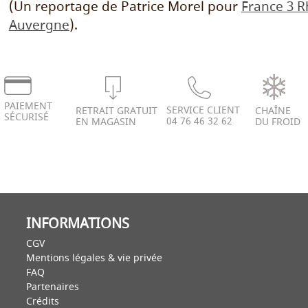
(Un reportage de Patrice Morel pour
France 3 R
Auvergne
).
PAIEMENT
SERVICE CLIENT
RETRAIT GRATUIT
CHAÎNE
SÉCURISÉ
04 76 46 32 62
EN MAGASIN
DU FROID
INFORMATIONS
CGV
Mentions légales & vie privée
FAQ
Partenaires
Crédits