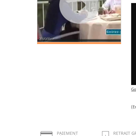
Zoom +
Go
(E
PAIEMENT
RETRAIT G