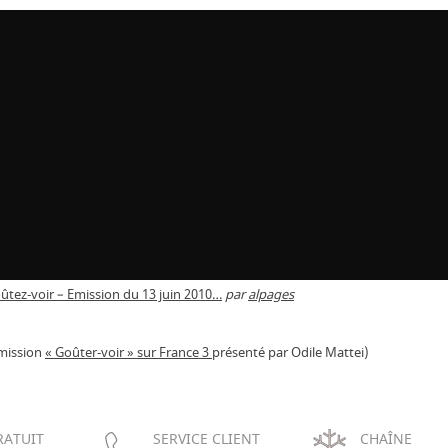
ûtez-voir – Emission du 13 juin 2010…
par
alpages
mission
« Goûter-voir » sur France 3
présenté par Odile Mattei)
RATUIT
SERVICE CLIENT
CHAÎNE