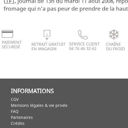
(
TF1
, journal de 13h du mardi 11 août 2008, rep
fromage qui n’a pas peur de prendre de la haut
PAIEMENT
SERVICE CLIENT
RETRAIT GRATUIT
CHAÎNE
SÉCURISÉ
04 76 46 32 62
EN MAGASIN
DU FROID
INFORMATIONS
CGV
Mentions légales & vie privée
FAQ
Partenaires
Crédits