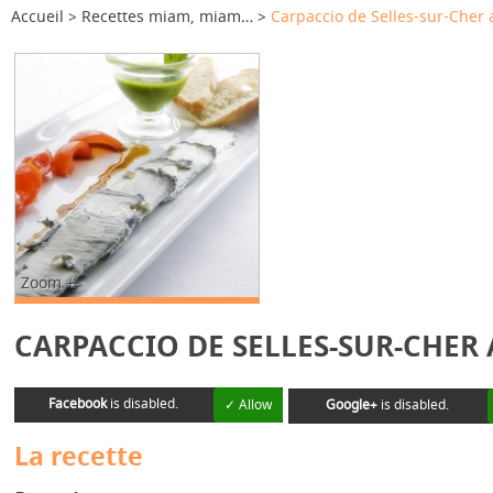
Accueil
Recettes miam, miam…
Carpaccio de Selles-sur-Cher 
Zoom +
CARPACCIO DE SELLES-SUR-CHER 
Facebook
is disabled.
✓ Allow
Google+
is disabled.
La recette