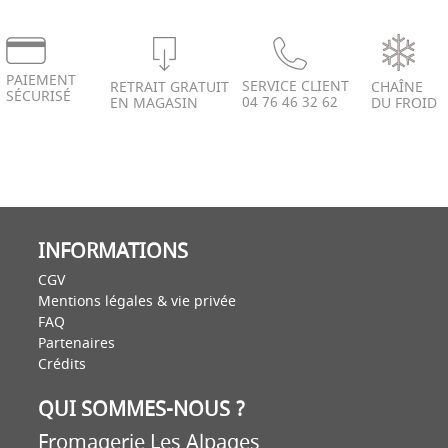
PAIEMENT
SERVICE CLIENT
RETRAIT GRATUIT
CHAÎNE
SÉCURISÉ
04 76 46 32 62
EN MAGASIN
DU FROID
INFORMATIONS
CGV
Mentions légales & vie privée
FAQ
Partenaires
Crédits
QUI SOMMES-NOUS ?
Fromagerie Les Alpages