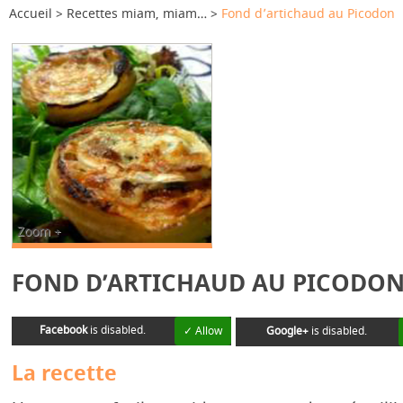
Accueil
Recettes miam, miam…
Fond d’artichaud au Picodon
Zoom +
FOND D’ARTICHAUD AU PICODO
Facebook
is disabled.
✓ Allow
Google+
is disabled.
La recette