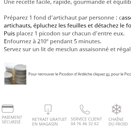
Une recette facile, rapide, gourmande et équilib
Préparez 1 fond d’artichaut par personne : c
ass
artichauts, épluchez les feuilles et détachez le fo
Puis
placez 1 picodon sur chacun d’entre eux.
Enfournez à 210° pendant 5 minutes.
Servez sur un lit de mesclun assaisonné et réga
Pour retrouver le Picodon d’Ardèche cliquez
ici
, pour le Pi
PAIEMENT
SERVICE CLIENT
RETRAIT GRATUIT
CHAÎNE
SÉCURISÉ
04 76 46 32 62
EN MAGASIN
DU FROID