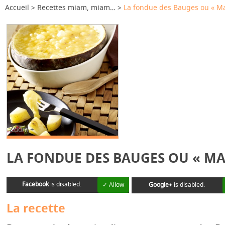
Accueil
Recettes miam, miam…
La fondue des Bauges ou « Ma
Zoom +
LA FONDUE DES BAUGES OU « MA
Facebook
is disabled.
✓ Allow
Google+
is disabled.
La recette