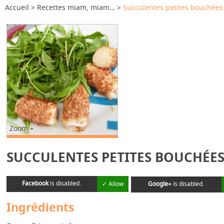
Accueil
Recettes miam, miam…
Succulentes petites bouchées
Zoom +
SUCCULENTES PETITES BOUCHÉE
Facebook
is disabled.
✓ Allow
Google+
is disabled.
Ingrédients