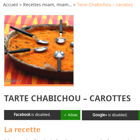
Accueil
Recettes miam, miam…
Tarte Chabichou – carottes
Zoom +
TARTE CHABICHOU – CAROTTES
Facebook
is disabled.
✓ Allow
Google+
is disabled.
La recette