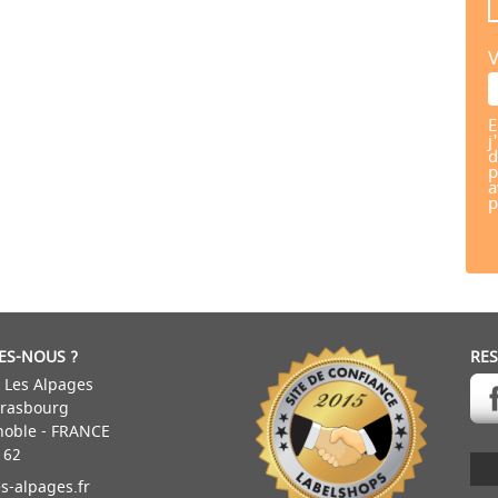
V
E
j
d
p
a
p
ES-NOUS ?
RE
 Les Alpages
trasbourg
noble - FRANCE
 62
s-alpages.fr