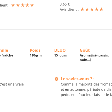
€
3,65 €
lient :
Avis client :
ille
Poids
DLUO
Goût
 fraîche
110grm
15 jours
Aromatisé (cassis,
noix...)
:
Le saviez-vous ? :
’est une vraie
Comme la majorité des fromage
et en automne, période de dispo
petits et il faut leur laisser le la