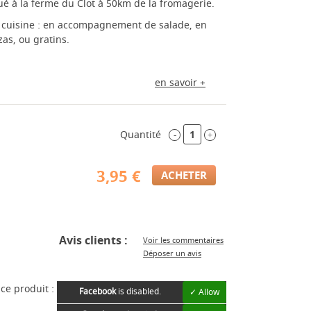
iqué à la ferme du Clot à 50km de la fromagerie.
la cuisine : en accompagnement de salade, en
zas, ou gratins.
en savoir +
Quantité
-
+
3,95 €
Avis clients :
Voir les commentaires
Déposer un avis
ce produit :
Facebook
is disabled.
✓ Allow