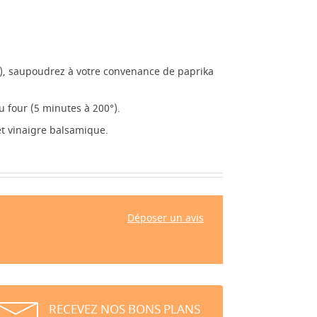
r), saupoudrez à votre convenance de paprika
u four (5 minutes à 200°).
 et vinaigre balsamique.
Déposer un avis
RECEVEZ NOS BONS PLANS