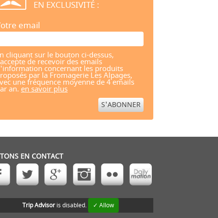
EN EXCLUSIVITÉ :
otre email
n cliquant sur le bouton ci-dessus,
'accepte de recevoir des emails
'information concernant les produits
roposés par la Fromagerie Les Alpages,
vec une fréquence moyenne de 4 emails
ar an.
en savoir plus
STONS EN CONTACT
Trip Advisor
is disabled.
✓ Allow