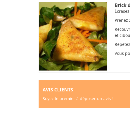
Brick 
Écrasez
Prenez 
Recouvr
et cibou
Répétez
Vous po
AVIS CLIENTS
Soyez le premier à déposer un avis !