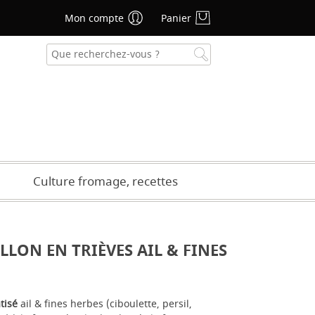
Mon compte
Panier
se oublié ?
CRÉER UN COMPTE
Culture fromage, recettes
LON EN TRIÈVES AIL & FINES
tisé
ail & fines herbes (ciboulette, persil,