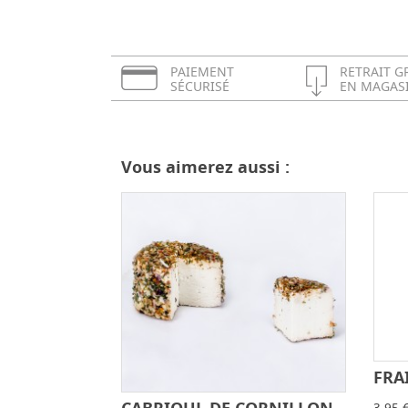
PAIEMENT
RETRAIT G
SÉCURISÉ
EN MAGAS
Vous aimerez aussi :
FRA
-
+