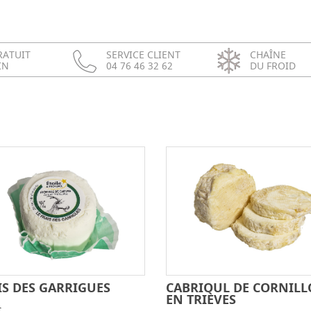
RATUIT
SERVICE CLIENT
CHAÎNE
IN
04 76 46 32 62
DU FROID
IS DES GARRIGUES
CABRIOUL DE CORNIL
-
+
-
EN TRIÈVES