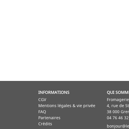
INFORMATIONS
QUI SOMM
CGV
Fromagerie
Mentions légales & vie privée
4, rue de S
FAQ
38 000 Gre
Partenaires
04 76 46 32
Crédits
bonjour@le