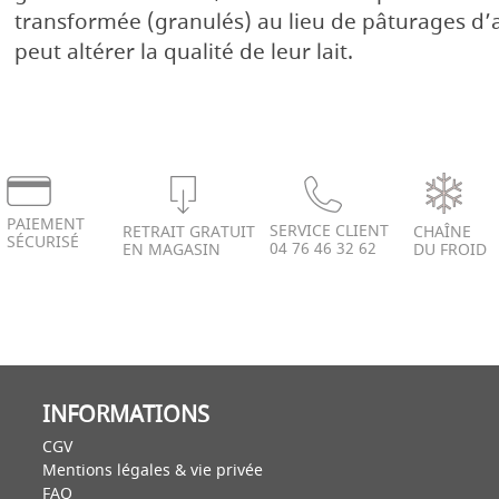
transformée (granulés) au lieu de pâturages d’al
peut altérer la qualité de leur lait.
PAIEMENT
SERVICE CLIENT
RETRAIT GRATUIT
CHAÎNE
SÉCURISÉ
04 76 46 32 62
EN MAGASIN
DU FROID
INFORMATIONS
CGV
Mentions légales & vie privée
FAQ