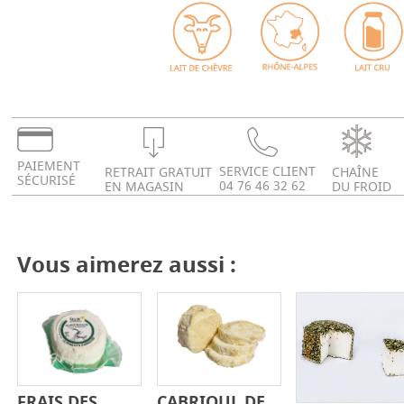
PAIEMENT
SERVICE CLIENT
RETRAIT GRATUIT
CHAÎNE
SÉCURISÉ
04 76 46 32 62
EN MAGASIN
DU FROID
Vous aimerez aussi :
FRAIS DES
CABRIOUL DE
-
+
-
+