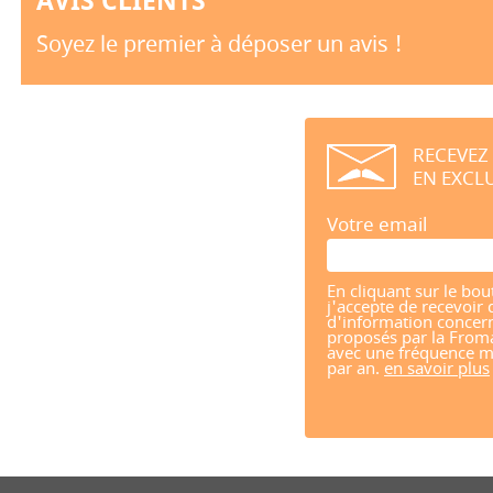
AVIS CLIENTS
Soyez le premier à déposer un avis !
RECEVEZ
EN EXCLU
Votre email
En cliquant sur le bou
j'accepte de recevoir 
d'information concern
proposés par la From
avec une fréquence m
par an.
en savoir plus