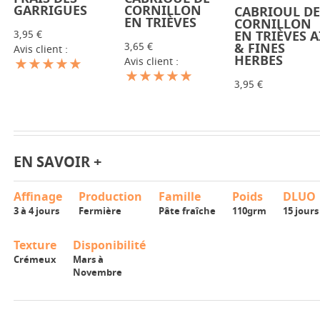
GARRIGUES
CORNILLON
CABRIOUL D
-
+
EN TRIÈVES
CORNILLON
3,95 €
EN TRIÈVES A
3,65 €
& FINES
Avis client :
HERBES
Avis client :
3,95 €
EN SAVOIR +
Affinage
Production
Famille
Poids
DLUO
3 à 4 jours
Fermière
Pâte fraîche
110grm
15 jours
Texture
Disponibilité
Crémeux
Mars à
Novembre