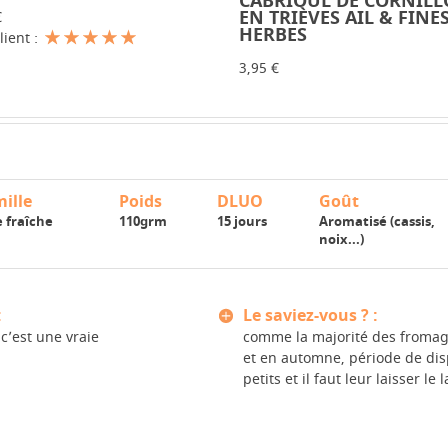
CABRIOUL DE CORNIL
EN TRIÈVES AIL & FINE
€
HERBES
lient :
3,95 €
ille
Poids
DLUO
Goût
 fraîche
110grm
15 jours
Aromatisé (cassis,
noix...)
:
Le saviez-vous ? :
c’est une vraie
comme la majorité des fromage
et en automne, période de dispo
petits et il faut leur laisser le la