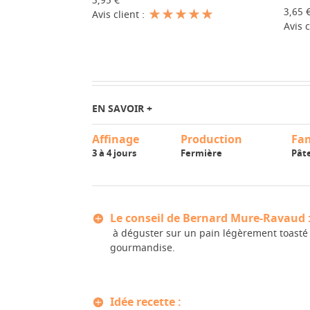
3,95 €
3,65 
Avis client :
Avis c
EN SAVOIR +
Affinage
Production
Fam
3 à 4 jours
Fermière
Pâte
Le conseil de Bernard Mure-Ravaud 
à déguster sur un pain légèrement toasté 
gourmandise.
Idée recette :