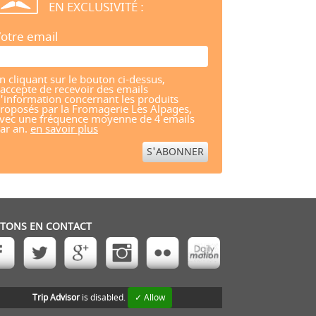
EN EXCLUSIVITÉ :
otre email
n cliquant sur le bouton ci-dessus,
'accepte de recevoir des emails
'information concernant les produits
roposés par la Fromagerie Les Alpages,
vec une fréquence moyenne de 4 emails
ar an.
en savoir plus
STONS EN CONTACT
Trip Advisor
is disabled.
✓ Allow