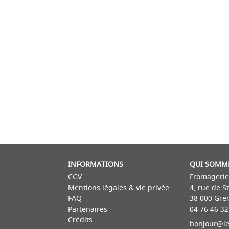
INFORMATIONS
QUI SOMM
CGV
Fromagerie
Mentions légales & vie privée
4, rue de S
FAQ
38 000 Gre
Partenaires
04 76 46 32
Crédits
bonjour@le