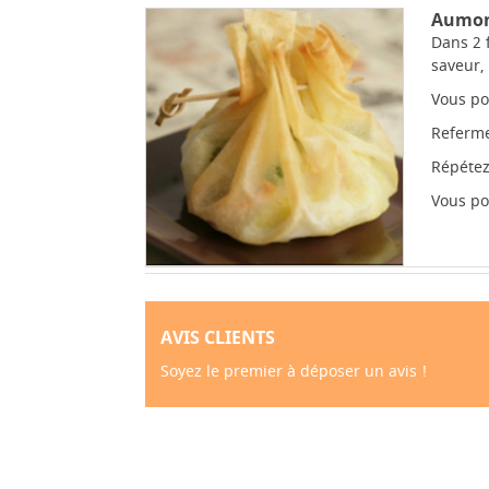
Aumon
Dans 2 
saveur,
Vous po
Referme
Répétez
Vous po
AVIS CLIENTS
Soyez le premier à déposer un avis !