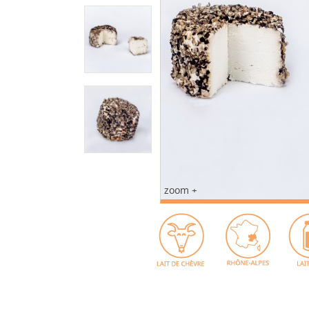
zoom +