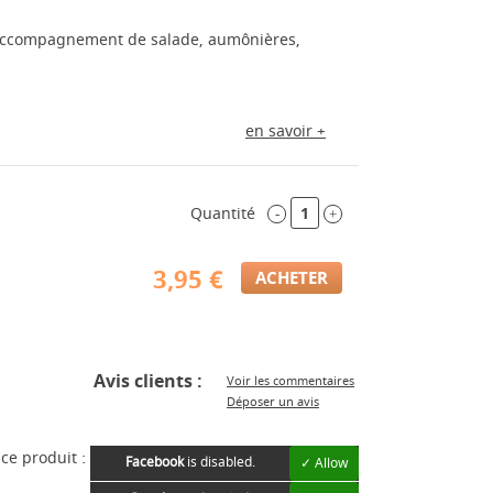
en accompagnement de salade, aumônières,
en savoir +
Quantité
-
+
3,95 €
Avis clients :
Voir les commentaires
Déposer un avis
ce produit :
Facebook
is disabled.
✓ Allow