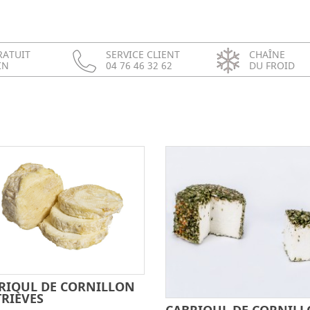
RATUIT
SERVICE CLIENT
CHAÎNE
IN
04 76 46 32 62
DU FROID
RIOUL DE CORNILLON
-
+
TRIÈVES
-