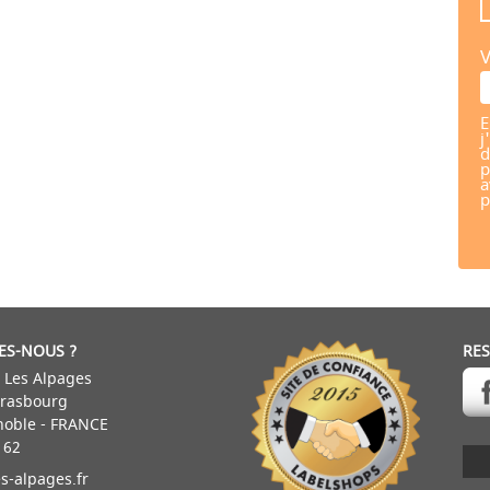
V
E
j
d
p
a
p
ES-NOUS ?
RE
 Les Alpages
trasbourg
noble - FRANCE
 62
s-alpages.fr