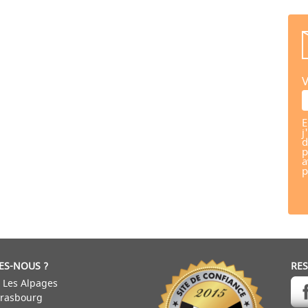
V
E
j
d
p
a
p
ES-NOUS ?
RE
 Les Alpages
trasbourg