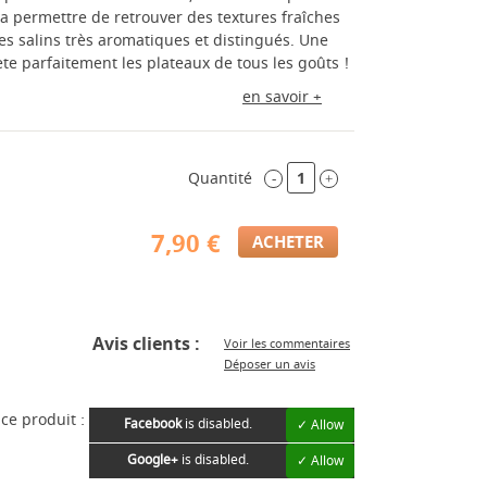
 va permettre de retrouver des textures fraîches
s salins très aromatiques et distingués. Une
te parfaitement les plateaux de tous les goûts !
en savoir +
Quantité
-
+
7,90 €
Avis clients :
Voir les commentaires
Déposer un avis
ce produit :
Facebook
is disabled.
✓ Allow
Google+
is disabled.
✓ Allow