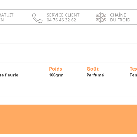
RATUIT
SERVICE CLIENT
CHAÎNE
IN
04 76 46 32 62
DU FROID
Poids
Goût
Te
te fleurie
100grm
Parfumé
Ten