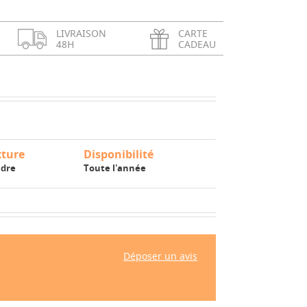
LIVRAISON
CARTE
48H
CADEAU
xture
Disponibilité
dre
Toute l'année
Déposer un avis