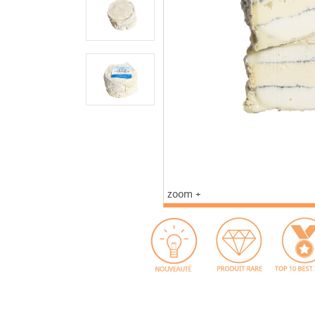
zoom +