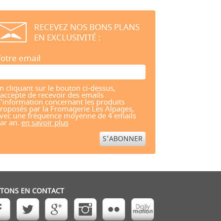
RECEVEZ NOS BONS PLANS
EN EXCLUSIVITÉ :
otre email
n cliquant sur le bouton ci-dessus,
'accepte de recevoir des emails
'information concernant les produits
roposés par la Fromagerie Les Alpages,
vec une fréquence moyenne de 4 emails
ar an.
en savoir plus
STONS EN CONTACT