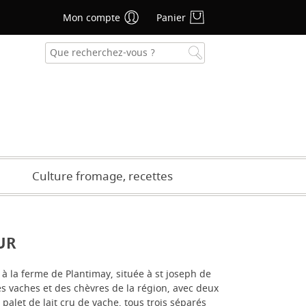
Mon compte
Panier
se oublié ?
CRÉER UN COMPTE
Culture fromage, recettes
UR
à la ferme de Plantimay, située à st joseph de
t des vaches et des chèvres de la région, avec deux
 palet de lait cru de vache, tous trois séparés