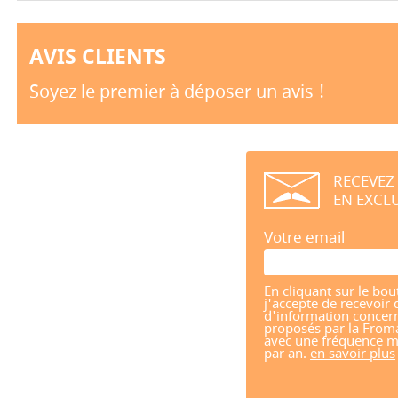
AVIS CLIENTS
Soyez le premier à déposer un avis !
RECEVEZ
EN EXCLU
Votre email
En cliquant sur le bou
j'accepte de recevoir 
d'information concern
proposés par la From
avec une fréquence m
par an.
en savoir plus