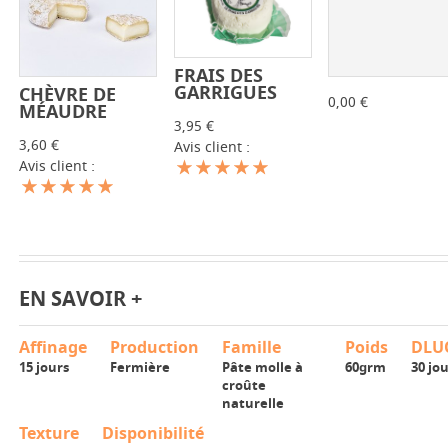
FRAIS DES
-
+
GARRIGUES
CHÈVRE DE
-
+
-
+
0,00 €
MÉAUDRE
3,95 €
3,60 €
Avis client :
Avis client :
EN SAVOIR +
Affinage
Production
Famille
Poids
DLU
15 jours
Fermière
Pâte molle à
60grm
30 jo
croûte
naturelle
Texture
Disponibilité