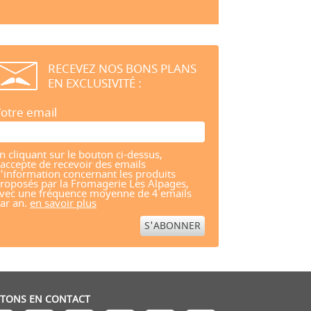
RECEVEZ NOS BONS PLANS
EN EXCLUSIVITÉ :
otre email
n cliquant sur le bouton ci-dessus,
'accepte de recevoir des emails
'information concernant les produits
roposés par la Fromagerie Les Alpages,
vec une fréquence moyenne de 4 emails
ar an.
en savoir plus
STONS EN CONTACT