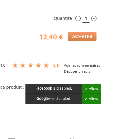
Quantité
-
+
12,40 €
ts :
5,0
Voir les commentaires
Déposer un avis
ce produit :
Facebook
is disabled.
✓ Allow
Google+
is disabled.
✓ Allow