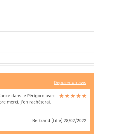
Déposer un avis
nfance dans le Périgord avec
re merci, j’en rachèterai.
Bertrand (Lille) 28/02/2022