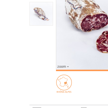
zoom +