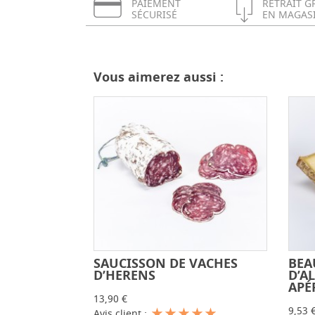
PAIEMENT
RETRAIT G
SÉCURISÉ
EN MAGAS
Vous aimerez aussi :
SAUCISSON DE VACHES
BEA
-
+
D’HERENS
D’A
APÉ
13,90 €
9,53 
Avis client :