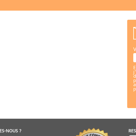
V
E
j
d
p
a
p
ES-NOUS ?
RE