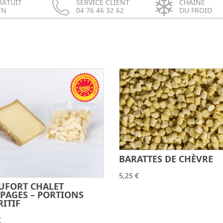
RATUIT
SERVICE CLIENT
CHAÎNE
IN
04 76 46 32 62
DU FROID
BARATTES DE CHÈVRE
-
5,25 €
UFORT CHALET
-
+
LPAGES – PORTIONS
RITIF
€