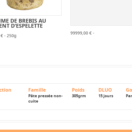
ME DE BREBIS AU
-
+
ENT D’ESPELETTE
-
99999,00 € -
 € - 250g
ction
Famille
Poids
DLUO
Go
e
Pâte pressée non-
305grm
15 jours
Pa
cuite