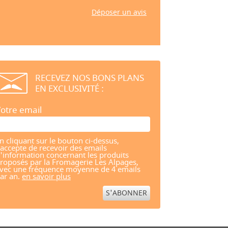
Déposer un avis
RECEVEZ NOS BONS PLANS
EN EXCLUSIVITÉ :
otre email
n cliquant sur le bouton ci-dessus,
'accepte de recevoir des emails
'information concernant les produits
roposés par la Fromagerie Les Alpages,
vec une fréquence moyenne de 4 emails
ar an.
en savoir plus