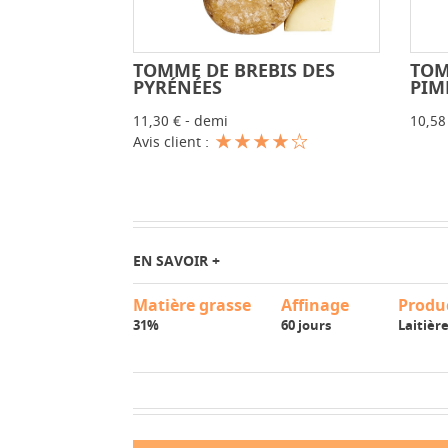
TOMME DE BREBIS DES
TOM
-
+
PYRÉNÉES
PIM
11,30 € - demi
10,58
Avis client :
EN SAVOIR +
Matière grasse
Affinage
Produ
31%
60 jours
Laitièr