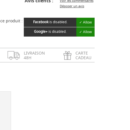
Avis clients :
Voir les commentaires
Déposer un avis
ce produit :
Facebook
is disabled.
✓ Allow
Google+
is disabled.
✓ Allow
LIVRAISON
CARTE
48H
CADEAU