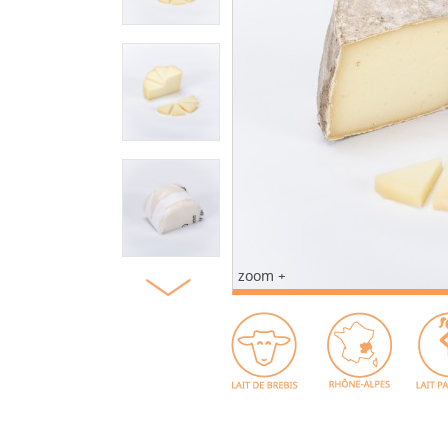
zoom +