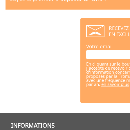
RECEVEZ
EN EXCLU
Votre email
En cliquant sur le bou
j'accepte de recevoir 
d'information concern
proposés par la From
avec une fréquence m
par an.
en savoir plus
INFORMATIONS