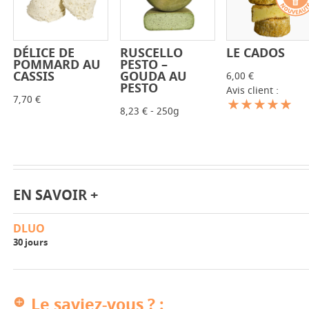
DÉLICE DE
RUSCELLO
LE CADOS
-
+
-
+
-
+
POMMARD AU
PESTO –
CASSIS
GOUDA AU
6,00 €
PESTO
Avis client :
7,70 €
8,23 € - 250g
EN SAVOIR +
DLUO
30 jours
Le saviez-vous ? :