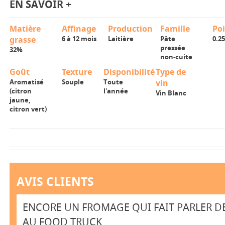
EN SAVOIR +
Matière
Affinage
Production
Famille
Po
grasse
6 à 12 mois
Laitière
Pâte
0.2
pressée
32%
non-cuite
Goût
Texture
Disponibilité
Type de
Aromatisé
Souple
Toute
vin
(citron
l'année
Vin Blanc
jaune,
citron vert)
AVIS CLIENTS
ENCORE UN FROMAGE QUI FAIT PARLER DE
AU FOOD TRUCK