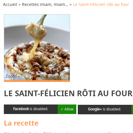
Accueil
Recettes miam, miam…
Le Saint-Félicien rôti au four
Zoom +
LE SAINT-FÉLICIEN RÔTI AU FOUR
Facebook
is disabled.
✓ Allow
Google+
is disabled.
La recette