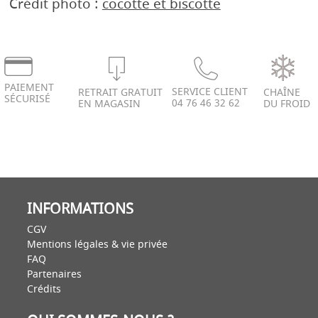
Crédit photo :
cocotte et biscotte
PAIEMENT
SERVICE CLIENT
RETRAIT GRATUIT
CHAÎNE
SÉCURISÉ
04 76 46 32 62
EN MAGASIN
DU FROID
INFORMATIONS
CGV
Mentions légales & vie privée
FAQ
Partenaires
Crédits