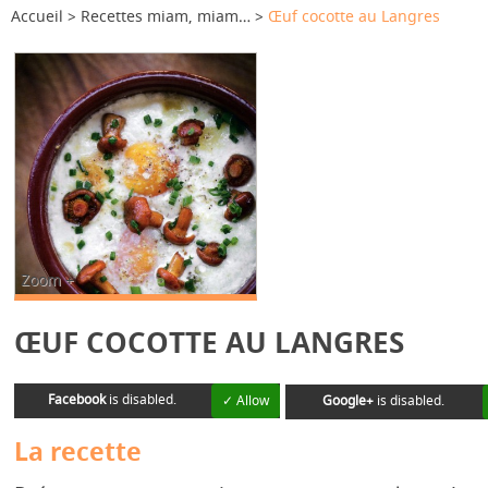
Accueil
Recettes miam, miam…
Œuf cocotte au Langres
Zoom +
ŒUF COCOTTE AU LANGRES
Facebook
is disabled.
✓ Allow
Google+
is disabled.
La recette