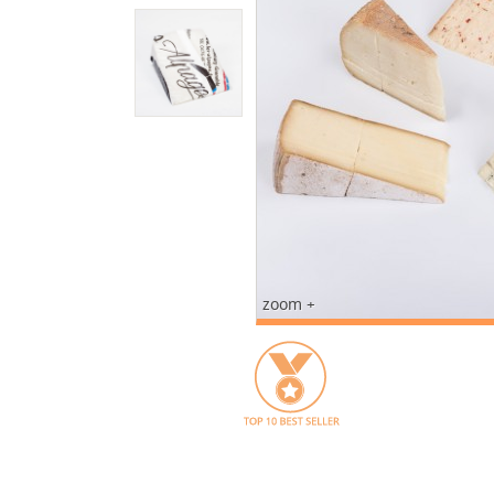
zoom +