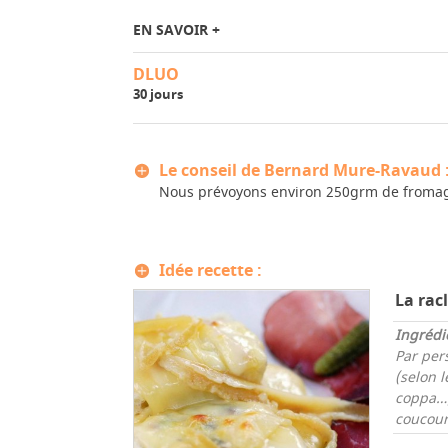
EN SAVOIR +
DLUO
30 jours
Le conseil de Bernard Mure-Ravaud 
Nous prévoyons environ 250grm de fromag
Idée recette :
La rac
Ingrédi
Par per
(selon l
coppa…
coucour