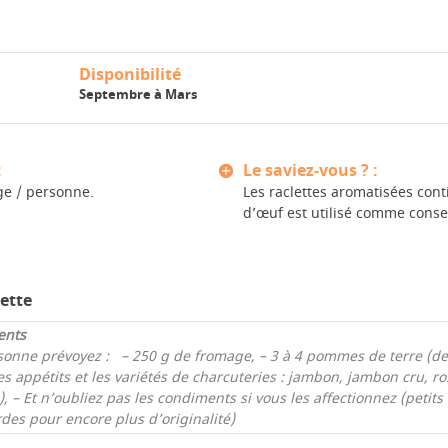
Disponibilité
Septembre à Mars
:
Le saviez-vous ? :
e / personne.
Les raclettes aromatisées cont
d’œuf est utilisé comme conse
lette
ents
sonne prévoyez :
– 250 g de fromage,
– 3 à 4 pommes de terre (de b
es appétits et les variétés de charcuteries : jambon, jambon cru, r
),
– Et n’oubliez pas les condiments si vous les affectionnez (peti
des pour encore plus d’originalité)