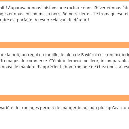
i ! Auparavant nous faisions une raclette dans l’hiver et nous ét
ges et nous en sommes a notre 3ème raclette… Le fromage est tel
tité est parfaite. A tester cela vaut le détour !
te la nuit, un régal en famille, le bleu de Bavièrola est une « tueri
du fromages du commerce. C’était tellement meilleur, incomparable.
e nouvelle manière d’apprécier le bon fromage de chez nous, à tes
 la variété de fromages permet de manger beaucoup plus qu’avec un