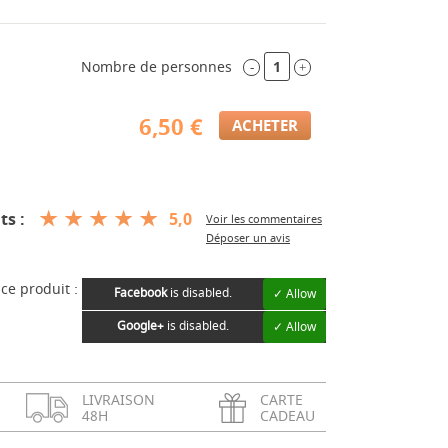
Nombre de personnes
-
+
6,50 €
ts :
5,0
Voir les commentaires
Déposer un avis
ce produit :
Facebook
is disabled.
✓ Allow
Google+
is disabled.
✓ Allow
LIVRAISON
CARTE
48H
CADEAU