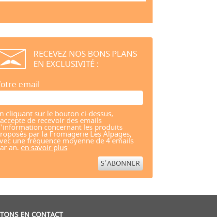
RECEVEZ NOS BONS PLANS
EN EXCLUSIVITÉ :
otre email
n cliquant sur le bouton ci-dessus,
'accepte de recevoir des emails
'information concernant les produits
roposés par la Fromagerie Les Alpages,
vec une fréquence moyenne de 4 emails
ar an.
en savoir plus
STONS EN CONTACT