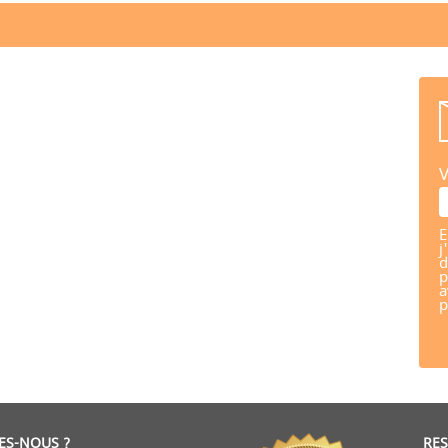
V
E
j
d
p
a
p
ES-NOUS ?
RE