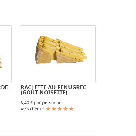
RDE
RACLETTE AU FENUGREC
+
-
+
(GOÛT NOISETTE)
6,40 € par personne
Avis client :