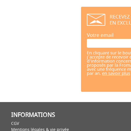
RECEVEZ
EN EXCLU
Votre email
En cliquant sur le bou
j'accepte de recevoir 
d'information concern
proposés par la From
avec une fréquence m
par an.
en savoir plus
INFORMATIONS
CGV
Mentions légales & vie privée