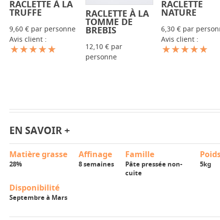
RACLETTE
RACLETTE À LA
-
+
-
+
NATURE
TRUFFE
RACLETTE À LA
-
+
TOMME DE
6,30 € par perso
9,60 € par personne
BREBIS
Avis client :
Avis client :
12,10 € par
personne
EN SAVOIR +
Matière grasse
Affinage
Famille
Poid
28%
8 semaines
Pâte pressée non-
5kg
cuite
Disponibilité
Septembre à Mars