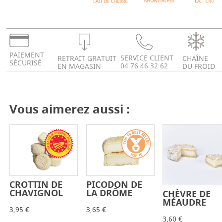
PAIEMENT
SERVICE CLIENT
RETRAIT GRATUIT
CHAÎNE
SÉCURISÉ
04 76 46 32 62
EN MAGASIN
DU FROID
Vous aimerez aussi :
CROTTIN DE
PICODON DE
-
+
-
+
CHAVIGNOL
LA DRÔME
CHÈVRE DE
-
+
MÉAUDRE
3,95 €
3,65 €
3,60 €