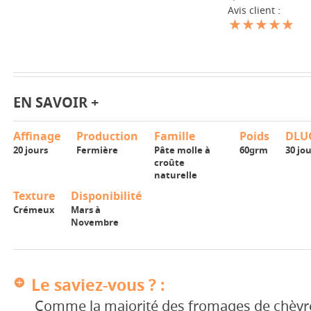
Avis client :
EN SAVOIR +
Affinage
Production
Famille
Poids
DLU
20 jours
Fermière
Pâte molle à
60grm
30 jo
croûte
naturelle
Texture
Disponibilité
Crémeux
Mars à
Novembre
Le saviez-vous ? :
Comme la majorité des fromages de chèvre 