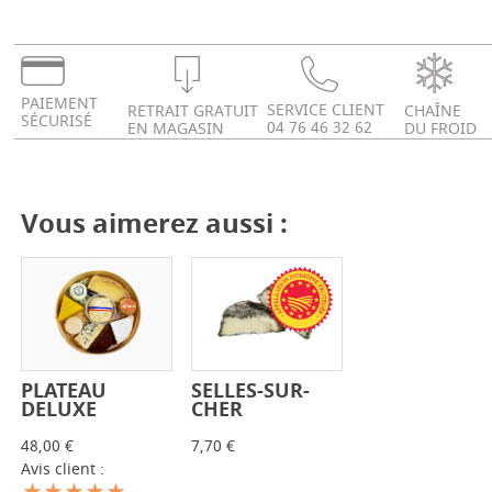
PAIEMENT
SERVICE CLIENT
RETRAIT GRATUIT
CHAÎNE
SÉCURISÉ
04 76 46 32 62
EN MAGASIN
DU FROID
Vous aimerez aussi :
SELLES-SUR-
PLATEAU
-
+
-
+
CHER
DELUXE
7,70 €
48,00 €
Avis client :