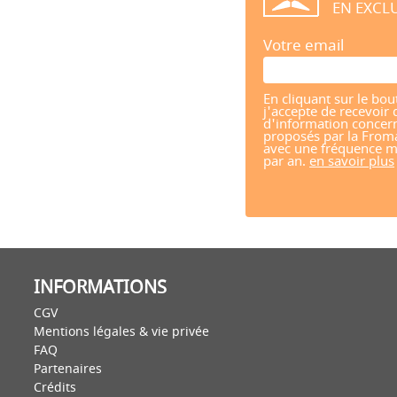
EN EXCLU
Votre email
En cliquant sur le bou
j'accepte de recevoir 
d'information concern
proposés par la From
avec une fréquence m
par an.
en savoir plus
INFORMATIONS
CGV
Mentions légales & vie privée
FAQ
Partenaires
Crédits