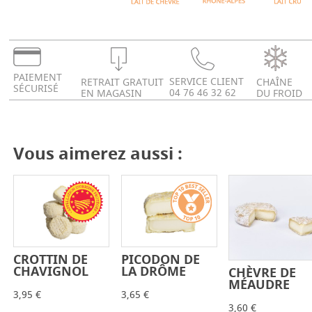
PAIEMENT
SERVICE CLIENT
RETRAIT GRATUIT
CHAÎNE
SÉCURISÉ
04 76 46 32 62
EN MAGASIN
DU FROID
Vous aimerez aussi :
CROTTIN DE
PICODON DE
-
+
-
+
CHAVIGNOL
LA DRÔME
CHÈVRE DE
-
+
MÉAUDRE
3,95 €
3,65 €
3,60 €