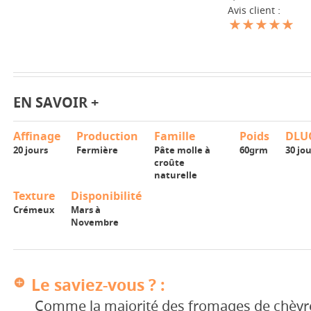
Avis client :
EN SAVOIR +
Affinage
Production
Famille
Poids
DLU
20 jours
Fermière
Pâte molle à
60grm
30 jo
croûte
naturelle
Texture
Disponibilité
Crémeux
Mars à
Novembre
Le saviez-vous ? :
Comme la majorité des fromages de chèvre 