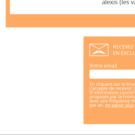
alexis (les
RECEVEZ
EN EXCLU
Votre email
En cliquant sur le bou
j'accepte de recevoir 
d'information concern
proposés par la From
avec une fréquence m
par an.
en savoir plus