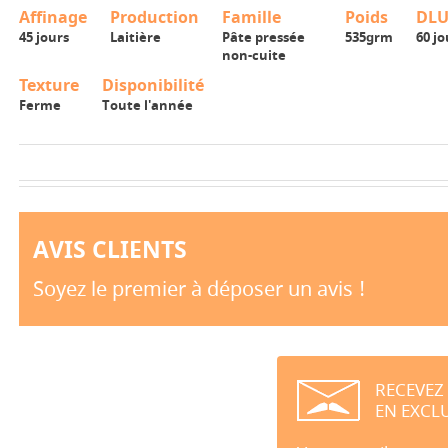
Affinage
Production
Famille
Poids
DL
45 jours
Laitière
Pâte pressée
535grm
60 jo
non-cuite
Texture
Disponibilité
Ferme
Toute l'année
AVIS CLIENTS
Soyez le premier à déposer un avis !
RECEVEZ
EN EXCLU