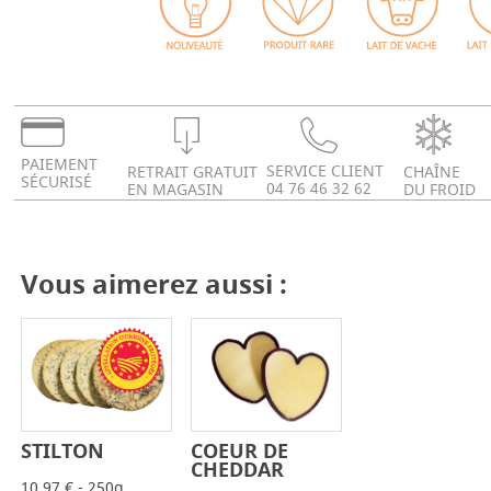
PAIEMENT
SERVICE CLIENT
RETRAIT GRATUIT
CHAÎNE
SÉCURISÉ
04 76 46 32 62
EN MAGASIN
DU FROID
Vous aimerez aussi :
COEUR DE
STILTON
-
+
-
+
CHEDDAR
10,97 € - 250g