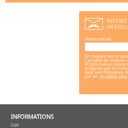
RECEVEZ
EN EXCLU
Votre email
En cliquant sur le bou
j'accepte de recevoir 
d'information concern
proposés par la From
avec une fréquence m
par an.
en savoir plus
INFORMATIONS
CGV