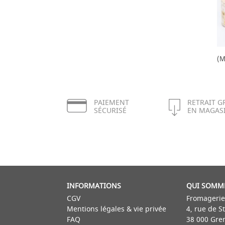
(M
PAIEMENT
RETRAIT G
SÉCURISÉ
EN MAGAS
INFORMATIONS
QUI SOMM
CGV
Fromagerie
Mentions légales & vie privée
4, rue de S
FAQ
38 000 Gre