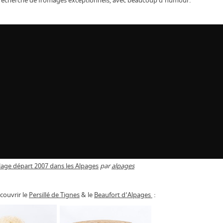
 recherche de fromages exceptionnels, avec beaucoup d’humour.
llage départ 2007 dans les Alpages
par
alpages
couvrir le
Persillé de Tignes
& le
Beaufort d’Alpages
: