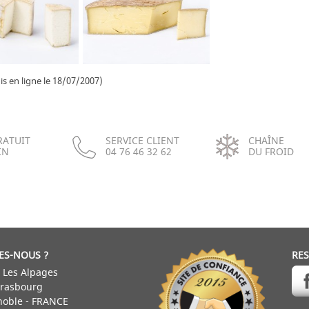
is en ligne le 18/07/2007)
RATUIT
SERVICE CLIENT
CHAÎNE
IN
04 76 46 32 62
DU FROID
ES-NOUS ?
RE
 Les Alpages
trasbourg
noble - FRANCE