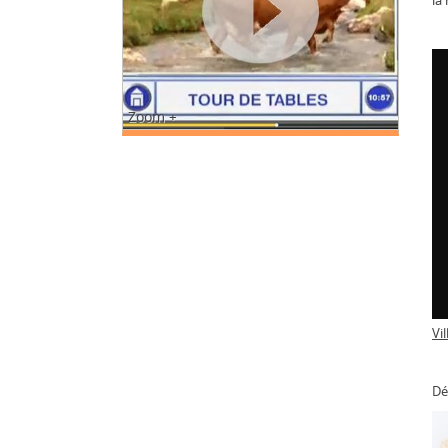
la
Zoom +
Vi
Dé