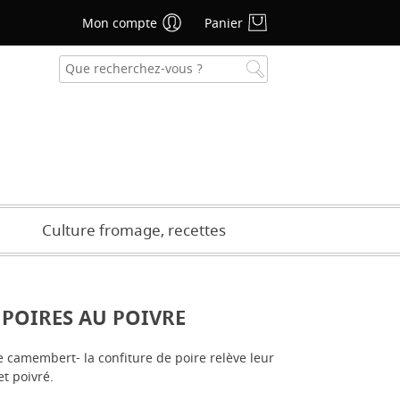
Mon compte
Panier
se oublié ?
CRÉER UN COMPTE
Culture fromage, recettes
 POIRES AU POIVRE
e camembert- la confiture de poire relève leur
t poivré.