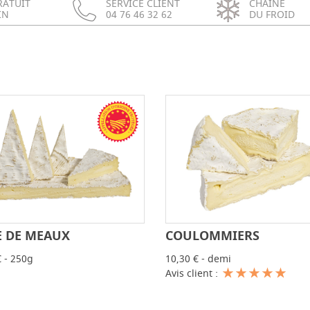
RATUIT
SERVICE CLIENT
CHAÎNE
IN
04 76 46 32 62
DU FROID
COULOMMIERS
E DE MEAUX
-
-
+
10,30 € - demi
€ - 250g
Avis client :