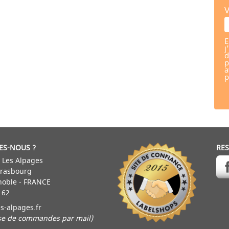
V
E
j
d
p
a
p
ES-NOUS ?
RE
 Les Alpages
trasbourg
noble - FRANCE
 62
s-alpages.fr
ise de commandes par mail)