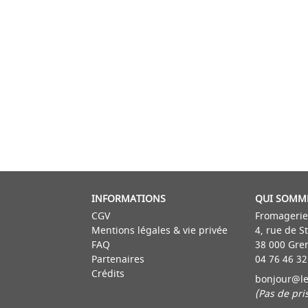
INFORMATIONS
QUI SOMM
CGV
Fromagerie
Mentions légales & vie privée
4, rue de S
FAQ
38 000 Gre
Partenaires
04 76 46 32
Crédits
bonjour@le
(Pas de pr