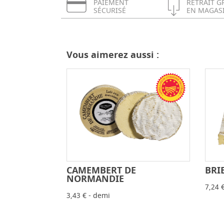
PAIEMENT
RETRAIT G
SÉCURISÉ
EN MAGAS
Vous aimerez aussi :
CAMEMBERT DE
BRI
-
+
NORMANDIE
7,24 
3,43 € - demi