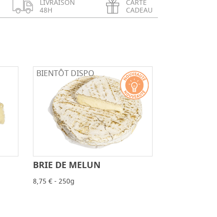
LIVRAISON
CARTE
48H
CADEAU
BIENTÔT DISPO
BRIE DE MELUN
+
-
+
8,75 € - 250g