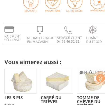
PAIEMENT
SERVICE CLIENT
RETRAIT GRATUIT
CHAÎNE
SÉCURISÉ
04 76 46 32 62
EN MAGASIN
DU FROID
Vous aimerez aussi :
BIENTÔT DISP
LES 3 PIS
CARRÉ DU
TOMME DE
-
+
-
+
-
+
TRIÈVES
CHÈVRE DU