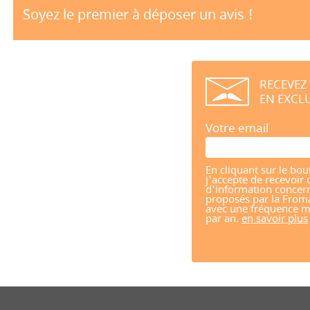
Soyez le premier à déposer un avis !
RECEVEZ
EN EXCLU
Votre email
En cliquant sur le bou
j'accepte de recevoir 
d'information concern
proposés par la From
avec une fréquence m
par an.
en savoir plus