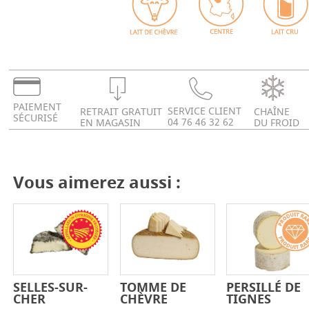
PAIEMENT
SERVICE CLIENT
RETRAIT GRATUIT
CHAÎNE
SÉCURISÉ
04 76 46 32 62
EN MAGASIN
DU FROID
Vous aimerez aussi :
SELLES-SUR-
TOMME DE
PERSILLÉ DE
-
+
-
+
-
+
CHER
CHÈVRE
TIGNES