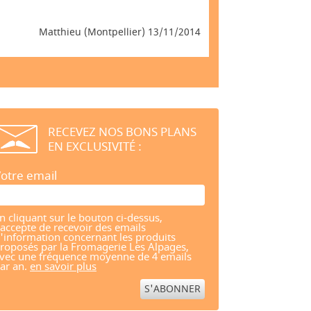
Matthieu (Montpellier) 13/11/2014
RECEVEZ NOS BONS PLANS
EN EXCLUSIVITÉ :
otre email
n cliquant sur le bouton ci-dessus,
'accepte de recevoir des emails
'information concernant les produits
roposés par la Fromagerie Les Alpages,
vec une fréquence moyenne de 4 emails
ar an.
en savoir plus