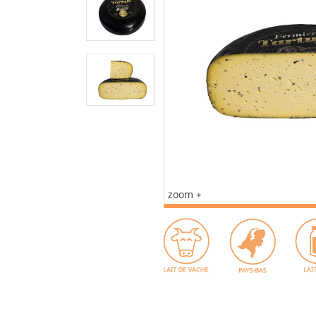
zoom +