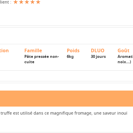
lient :
tion
Famille
Poids
DLUO
Goût
e
Pâte pressée non-
6kg
30 jours
Aromatis
cuite
noix...)
truffe est utilisé dans ce magnifique fromage, une saveur inouï