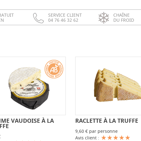
RATUIT
SERVICE CLIENT
CHAÎNE
IN
04 76 46 32 62
DU FROID
ME VAUDOISE À LA
RACLETTE À LA TRUFFE
-
+
-
FFE
9,60 € par personne
€
Avis client :