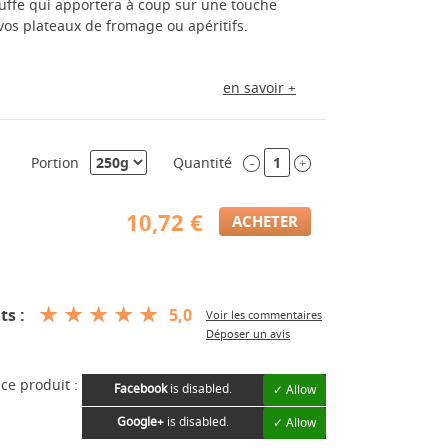
uffe qui apportera à coup sur une touche
 vos plateaux de fromage ou apéritifs.
en savoir +
Portion
Quantité
-
+
10,72 €
ts :
5,0
Voir les commentaires
Déposer un avis
ce produit :
Facebook
is disabled.
✓ Allow
Google+
is disabled.
✓ Allow