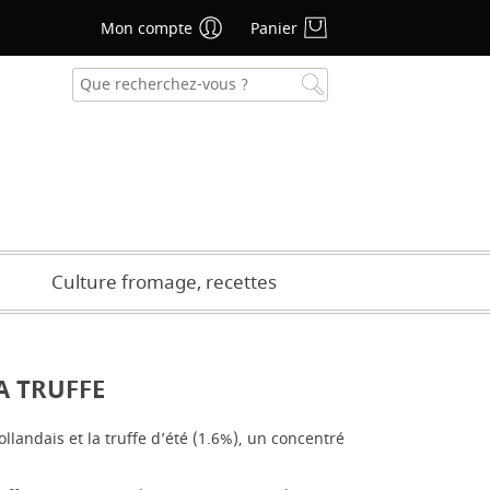
Mon compte
Panier
se oublié ?
CRÉER UN COMPTE
Culture fromage, recettes
A TRUFFE
ollandais et la truffe d’été (1.6%), un concentré