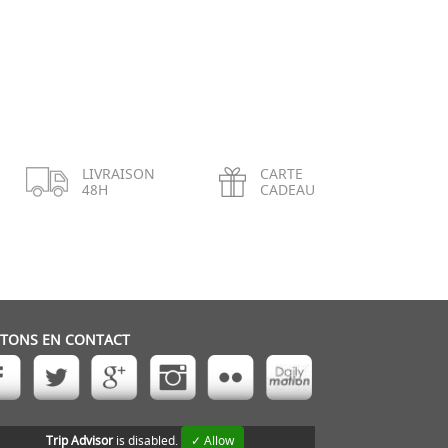
LIVRAISON
CARTE
48H
CADEAU
STONS EN CONTACT
Trip Advisor
is disabled.
✓ Allow