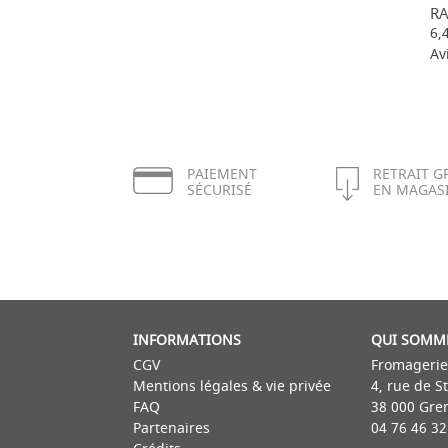
RA
6,
Av
PAIEMENT
RETRAIT G
SÉCURISÉ
EN MAGAS
INFORMATIONS
QUI SOMM
CGV
Fromagerie
Mentions légales & vie privée
4, rue de S
FAQ
38 000 Gre
Partenaires
04 76 46 32