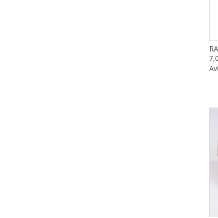
RA
7,
Av