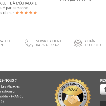
CLETTE À L’ÉCHALOTE
-
+
40 € par personne
is client :
RATUIT
SERVICE CLIENT
CHAÎNE
IN
04 76 46 32 62
DU FROID
ES-NOUS ?
RE
 Les Alpages
trasbourg
noble - FRANCE
 62