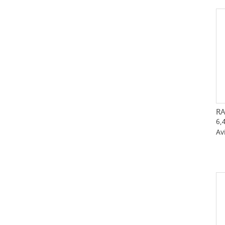
RA
6,
Av