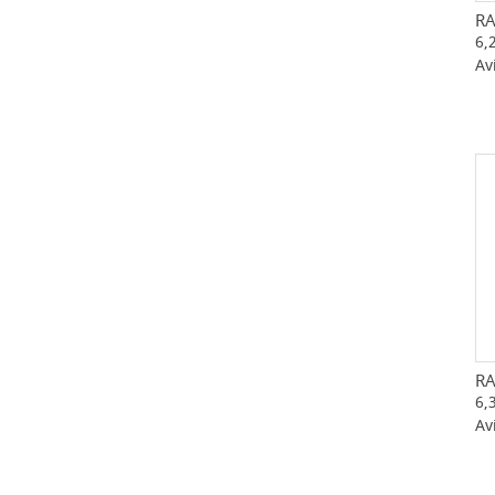
RA
6,
Av
RA
6,
Av