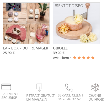
BIENTÔT DISPO
LA « BOX » DU FROMAGER
-
+
GIROLLE
-
+
25,90 €
39,00 €
Avis client :
PAIEMENT
SERVICE CLIENT
RETRAIT GRATUIT
CHAÎNE
SÉCURISÉ
04 76 46 32 62
EN MAGASIN
DU FROID