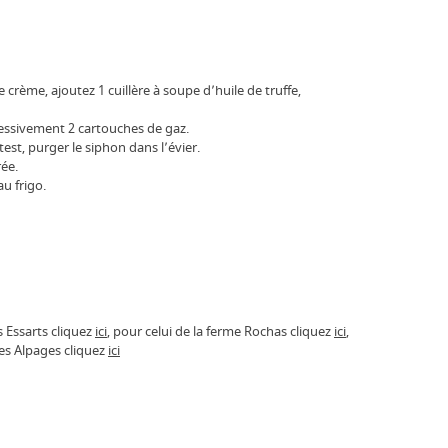
 crème, ajoutez 1 cuillère à soupe d’huile de truffe,
cessivement 2 cartouches de gaz.
est, purger le siphon dans l’évier.
rée.
au frigo.
s Essarts cliquez
ici
, pour celui de la ferme Rochas cliquez
ici
,
es Alpages cliquez
ici