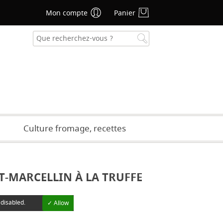
Mon compte
Panier
se oublié ?
CRÉER UN COMPTE
Culture fromage, recettes
-MARCELLIN À LA TRUFFE
 disabled.
✓ Allow